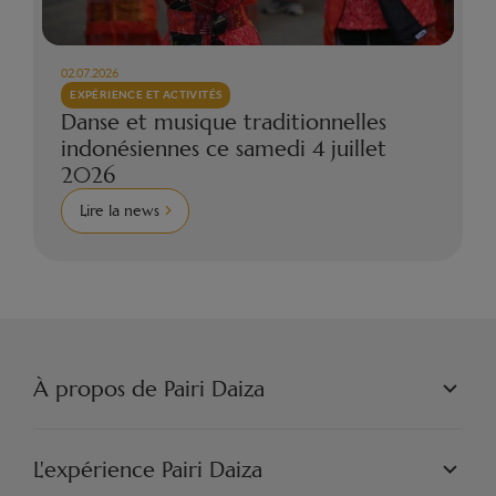
02.07.2026
EXPÉRIENCE ET ACTIVITÉS
Danse et musique traditionnelles
indonésiennes ce samedi 4 juillet
2026
Lire la news
À propos de Pairi Daiza
PAIRI DAIZA S.A.
PHILOSOPHIE
L'expérience Pairi Daiza
JOBS