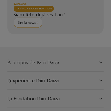
12.06.2026
ANIMAUX & CONSERVATION
Siam fête déjà ses 1 an !
Lire la news
À propos de Pairi Daiza
PAIRI DAIZA S.A.
PHILOSOPHIE
L'expérience Pairi Daiza
JOBS
PRESSE
LES MONDES
PARTENAIRES
PAIRI DAIZA EXPÉRIENCES
La Fondation Pairi Daiza
ARTISTIQUE
PAIRI DAIZA RESORT
FAQ
INSPIRATION & DÉCOUVERTES
FAQ EDENYA
NOTRE MISSION