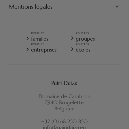
NOS PROJETS
Mentions légales
ENGAGEZ-VOUS
CONDITIONS GÉNÉRALES DE VENTE
POLITIQUE GÉNÉRALE DE PROTECTION DES DONNÉES
PERSONNELLES
POUR LES
POUR LES
CONDITIONS GÉNÉRALES DE VENTE - RESORT
familles
groupes
POLITIQUE DE COOKIES
POUR LES
POUR LES
RÈGLEMENT D'ORDRE INTÉRIEUR
entreprises
écoles
ASSURANCE ANNULATION RESORT
FORMULAIRE DE RÉTRACTATION
Pairi Daiza
Domaine de Cambron
7940 Brugelette
Belgique
+32 (0) 68 250 850
info@pairidaiza.eu