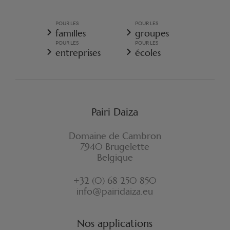
POLITIQUE GÉNÉRALE DE PROTECTION DES DONNÉES
PERSONNELLES
POUR LES
POUR LES
CONDITIONS GÉNÉRALES DE VENTE - RESORT
familles
groupes
POLITIQUE DE COOKIES
POUR LES
POUR LES
RÈGLEMENT D'ORDRE INTÉRIEUR
entreprises
écoles
ASSURANCE ANNULATION RESORT
FORMULAIRE DE RÉTRACTATION
Pairi Daiza
Domaine de Cambron
7940 Brugelette
Belgique
+32 (0) 68 250 850
info@pairidaiza.eu
Nos applications