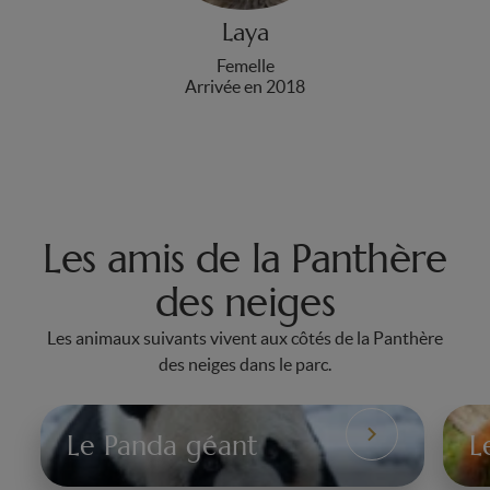
Laya
Femelle
Arrivée en 2018
Les amis de la Panthère
des neiges
Les animaux suivants vivent aux côtés de la Panthère
des neiges dans le parc.
Le Panda géant
L
Le
Le
Panda
Pa