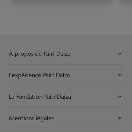
géant
ro
À propos de Pairi Daiza
PAIRI DAIZA S.A.
PHILOSOPHIE
L'expérience Pairi Daiza
JOBS
PRESSE
LES MONDES
PARTENAIRES
PAIRI DAIZA EXPÉRIENCES
La Fondation Pairi Daiza
ARTISTIQUE
PAIRI DAIZA RESORT
FAQ
INSPIRATION & DÉCOUVERTES
FAQ EDENYA
NOTRE MISSION
NOS PROJETS
Mentions légales
ENGAGEZ-VOUS
CONDITIONS GÉNÉRALES DE VENTE