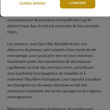
rôle crucial dans les écosystèmes en éliminant les
Cookies Settings
I CONSENT
carcasses et en recyclant la matière organique morte.
Leur silhouette massive et leurs ailes larges évoquent
une impression de puissance tranquille alors qu’ils
planent haut dans le ciel à la recherche de leur prochain
repas.
Les vautours, avec leur tête dénudée et leur cou
dépourvu de plumes, sont adaptés à leur mode de vie
nécrophage. Leurs puissants becs et leurs estomacs
hautement acides leur permettent de décomposer
rapidement la chair des animaux morts, contribuant
ainsi à prévenir la propagation de maladies et à
maintenir l’équilibre écologique. Leur capacité à localiser
les charognes sur de vastes étendues en fait des
nettoyeurs essentiels des terres sauvages et des régions
montagneuses.
Malgré leur importance écologique, de nombreuses