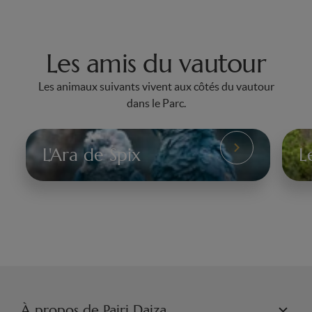
Les amis du vautour
Les animaux suivants vivent aux côtés du vautour
dans le Parc.
L'Ara de Spix
L
L'Ara
Le
de
Fo
Spix
gé
À propos de Pairi Daiza