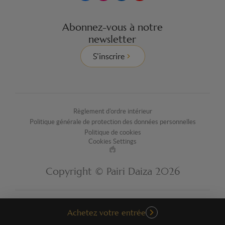
Abonnez-vous à notre
newsletter
S'inscrire
Règlement d'ordre intérieur
Politique générale de protection des données personnelles
Politique de cookies
Cookies Settings
Made
by
Copyright © Pairi Daiza 2026
EPIC
Achetez votre entrée