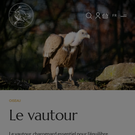
FR
OISEAU
Le vautour
Le vautour, charognard essentiel pour l’équilibre