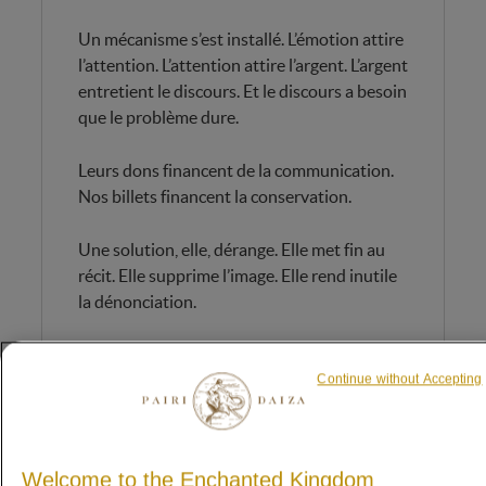
Un mécanisme s’est installé. L’émotion attire
l’attention. L’attention attire l’argent. L’argent
entretient le discours. Et le discours a besoin
que le problème dure.
Leurs dons financent de la communication.
Nos billets financent la conservation.
Une solution, elle, dérange. Elle met fin au
récit. Elle supprime l’image. Elle rend inutile
la dénonciation.
Alors on la combat.
Continue without Accepting
Pas toujours frontalement. Mais
systématiquement : on doute, on retarde, on
discrédite. Non pas parce qu’elle n’existe pas,
Welcome to the Enchanted Kingdom