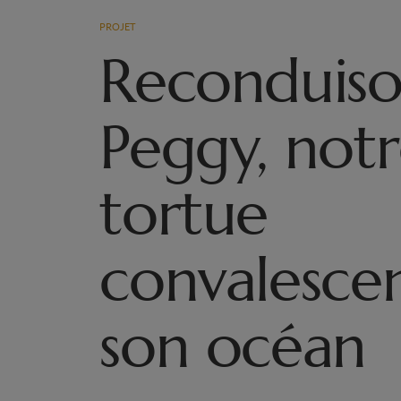
PROJET
Reconduiso
Peggy, not
tortue
convalescen
son océan