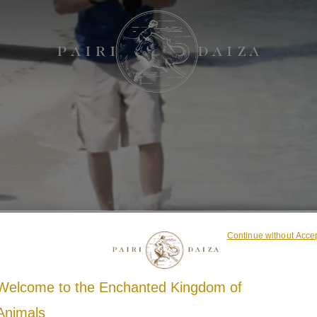
Continue without Acce
Welcome to the Enchanted Kingdom of
Animals