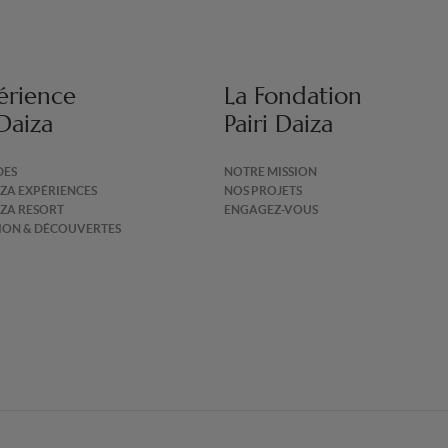
érience
La Fondation
 Daiza
Pairi Daiza
DES
NOTRE MISSION
IZA EXPÉRIENCES
NOS PROJETS
IZA RESORT
ENGAGEZ-VOUS
TION & DÉCOUVERTES