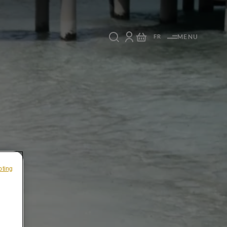
FR
MENU
pting