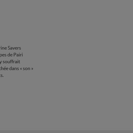
rine Savers
pes de Pairi
 souffrait
chée dans « son »
s.