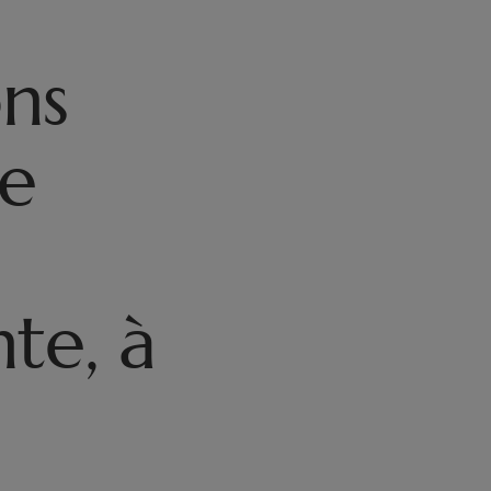
ns
re
te, à