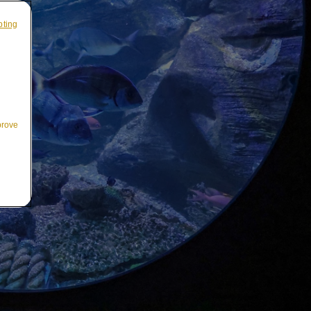
pting
prove