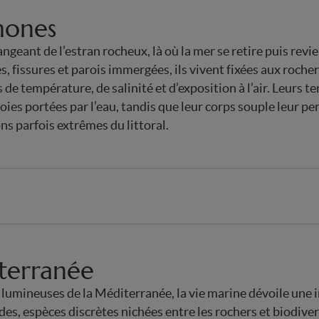
ones
ngeant de l’estran rocheux, là où la mer se retire puis revi
s, fissures et parois immergées, ils vivent fixées aux roche
de température, de salinité et d’exposition à l’air. Leurs t
oies portées par l’eau, tandis que leur corps souple leur pe
ns parfois extrêmes du littoral.
terranée
t lumineuses de la Méditerranée, la vie marine dévoile une 
des, espèces discrètes nichées entre les rochers et biodive