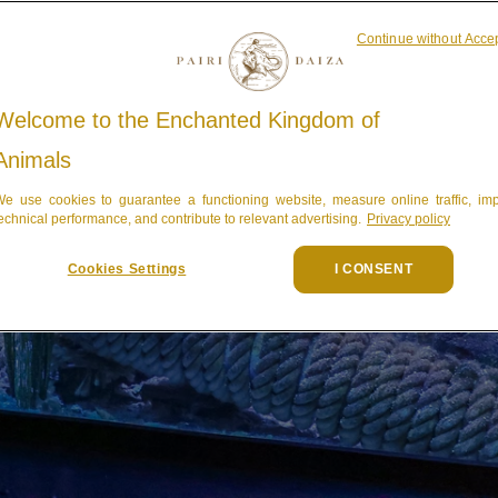
Continue without Acce
Welcome to the Enchanted Kingdom of
Animals
e use cookies to guarantee a functioning website, measure online traffic, im
echnical performance, and contribute to relevant advertising.
Privacy policy
Cookies Settings
I CONSENT