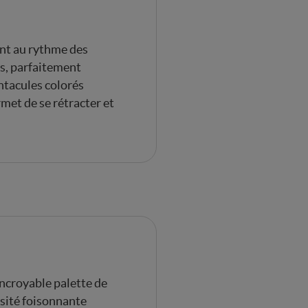
ent au rythme des
rs, parfaitement
entacules colorés
rmet de se rétracter et
incroyable palette de
rsité foisonnante