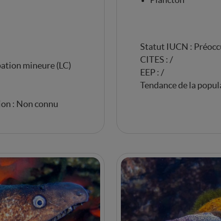
Plancton
Statut IUCN : Préocc
CITES : /
ation mineure (LC)
EEP : /
Tendance de la popul
ion : Non connu