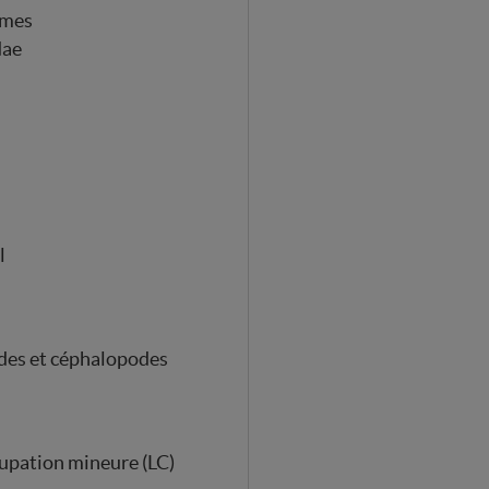
rmes
dae
l
des et céphalopodes
upation mineure (LC)