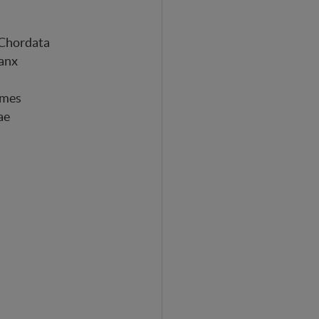
Chordata
anx
rmes
ae