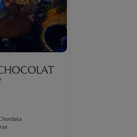
CHOCOLAT
r
Chordata
rax