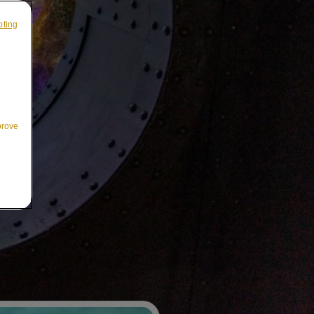
pting
prove