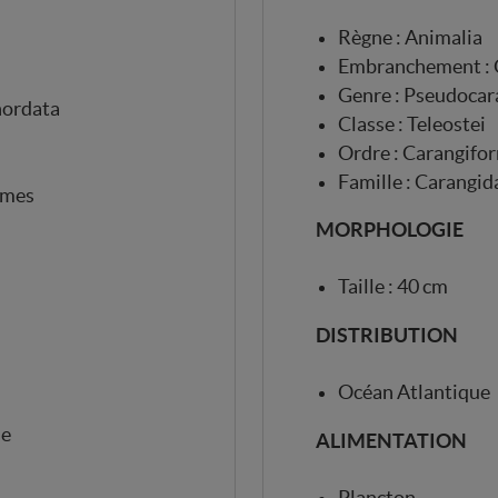
Règne : Animalia
Embranchement : 
Genre : Pseudocar
hordata
Classe : Teleostei
Ordre : Carangifo
Famille : Carangid
rmes
MORPHOLOGIE
Taille : 40 cm
DISTRIBUTION
Océan Atlantique
ue
ALIMENTATION