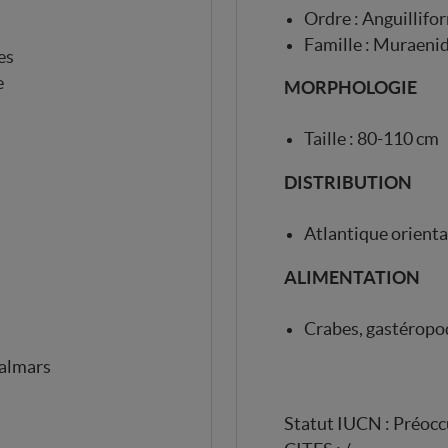
Ordre : Anguillifo
Famille : Muraeni
es
e
MORPHOLOGIE
Taille : 80-110 cm
DISTRIBUTION
Atlantique orienta
ALIMENTATION
Crabes, gastéropo
calmars
Statut IUCN : Préocc