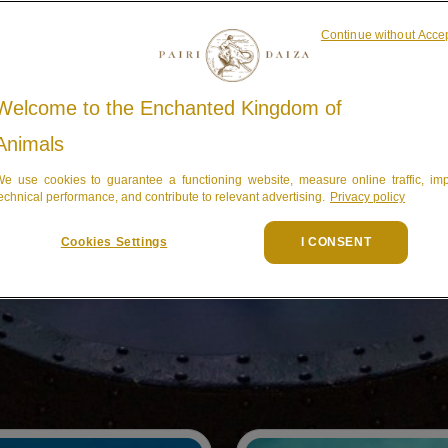
Continue without Acce
Welcome to the Enchanted Kingdom of
les
Animals
e use cookies to guarantee a functioning website, measure online traffic, im
Edenya
echnical performance, and contribute to relevant advertising.
Privacy policy
Cookies Settings
I CONSENT