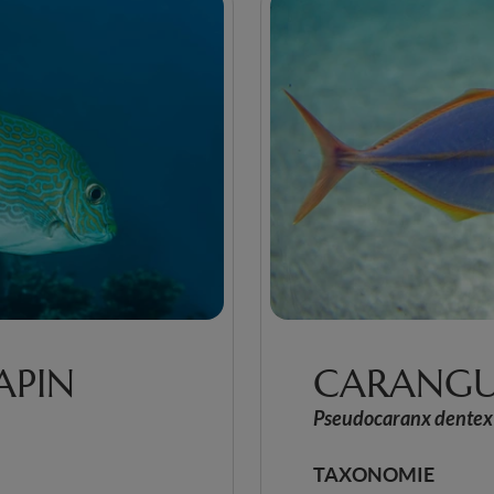
APIN
CARANGU
Pseudocaranx dentex
TAXONOMIE