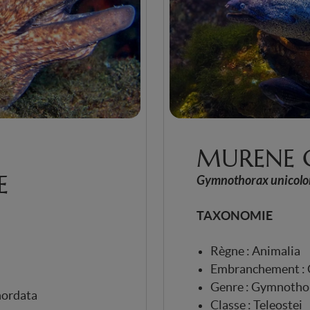
MURENE 
E
Gymnothorax unicolo
TAXONOMIE
Règne : Animalia
Embranchement : 
Genre : Gymnotho
hordata
Classe : Teleostei