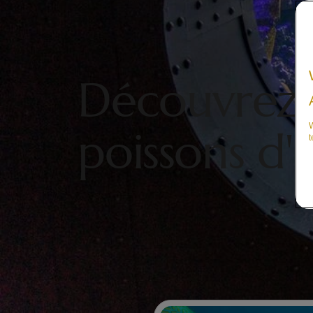
Découvrez 
W
poissons d'
t