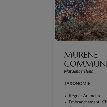
MURENE
COMMUN
Muraena helena
TAXONOMIE
Règne : Animalia
Embranchement : C