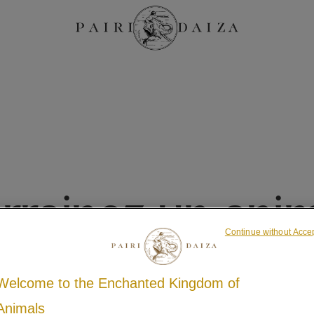
rrainez un ani
Continue without Acce
Welcome to the Enchanted Kingdom of
Animals