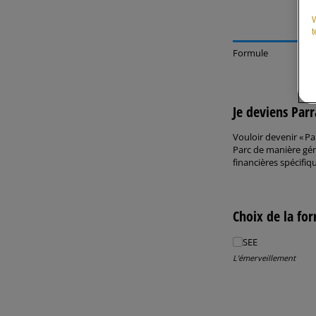
W
t
Formule
Je deviens Par
Vouloir devenir « Par
Parc de manière géné
financières spécifiq
Choix de la fo
SEE
SEE
L'émerveillement