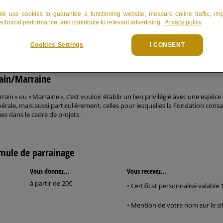
e use cookies to guarantee a functioning website, measure online traffic, im
echnical performance, and contribute to relevant advertising.
Privacy policy
Coordonnées
Parrainage
Cookies Settings
I CONSENT
rain/Marraine
rain » ou « Marraine », c’est vouloir établir un lien privilégié avec une espèc
rale, mais aussi particulièrement, celles pour lesquelles la Fondation cons
ues dans le cadre de projets.
rmule de parrainage
Vous donnez...
Vous recevez...
à partir de 20€
• Certificat personnalisé valable 
• Mention de votre nom sur le s