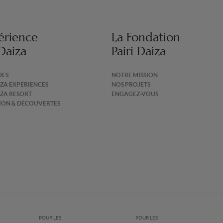
érience
La Fondation
 Daiza
Pairi Daiza
DES
NOTRE MISSION
IZA EXPÉRIENCES
NOS PROJETS
IZA RESORT
ENGAGEZ-VOUS
TION & DÉCOUVERTES
POUR LES
POUR LES