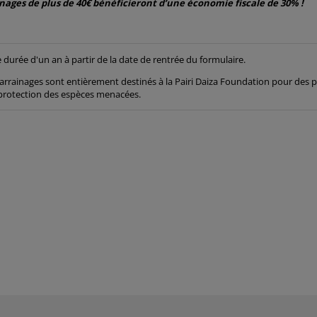
nages de plus de 40€ bénéficieront d’une économie fiscale de 30% !
durée d'un an à partir de la date de rentrée du formulaire.
rrainages sont entièrement destinés à la Pairi Daiza Foundation pour des p
protection des espèces menacées.