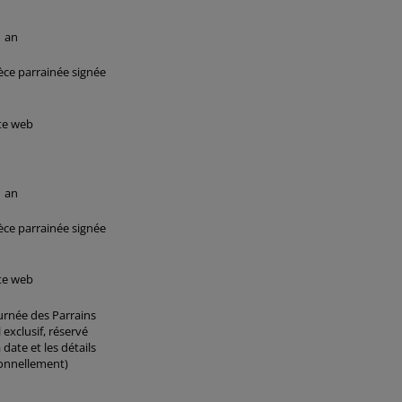
1 an
pèce parrainée signée
ite web
1 an
pèce parrainée signée
ite web
ournée des Parrains
exclusif, réservé
date et les détails
onnellement)