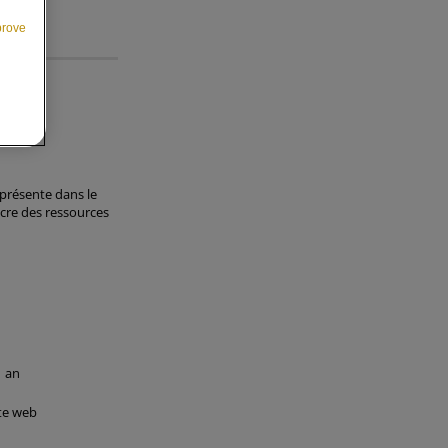
prove
e présente dans le
acre des ressources
1 an
ite web