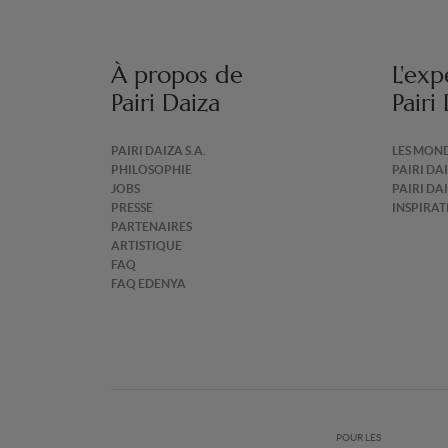
À propos de
L'exp
Pairi Daiza
Pairi
PAIRI DAIZA S.A.
LES MON
PHILOSOPHIE
PAIRI DA
JOBS
PAIRI DA
PRESSE
INSPIRA
PARTENAIRES
ARTISTIQUE
FAQ
FAQ EDENYA
POUR LES