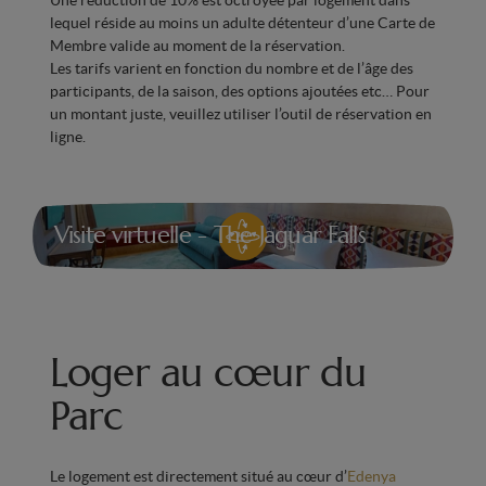
Minibar avec eau à disposition
lequel réside au moins un adulte détenteur d’une Carte de
Bouilloire, thés et machine à café
Membre valide au moment de la réservation.
Les tarifs varient en fonction du nombre et de l’âge des
Climatisation pour un confort optimal en toute
participants, de la saison, des options ajoutées etc… Pour
saison
un montant juste, veuillez utiliser l’outil de réservation en
ligne.
Visite virtuelle - The Jaguar Falls
Loger au cœur du
Parc
Le logement est directement situé au cœur d’
Edenya