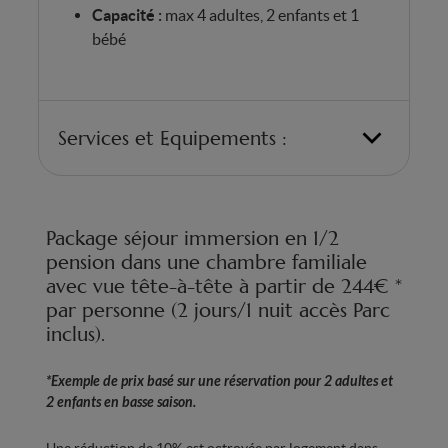
Capacité :
max 4 adultes, 2 enfants et 1
bébé
Services et Equipements :
Chambre avec 2 lits doubles (scindables en lits
twins) et 1 canapé-lit
Package séjour immersion en 1/2
Matelas antiallergiques « Made in Belgium »
pension dans une chambre familiale
offrant un confort optimal grâce à leurs 7 zones
avec vue tête-à-tête à partir de 244€ *
ergonomiques
par personne (2 jours/1 nuit accès Parc
Smart TV
inclus).
Salle de bain avec douche italienne, baignoire et
sèche-cheveux
*Exemple de prix basé sur une réservation pour 2 adultes et
2 enfants en basse saison.
WC séparé
Une réduction de 10% est octroyée par logement dans