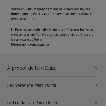
Accès à plusieurs Mondes même en dehors des heures
d’ouverture
de
Pairi
Daiza
(en suivant le chemin d’accès
prévu à cet effet).
Le Parc est accessible dès 9h du matin
(soit une heure en
exclusivité avant l’arrivée des visiteurs d’un jour) jusqu’à
la fermeture du Parc.
Photos non contractuelles
À propos de Pairi Daiza
PAIRI DAIZA S.A.
PHILOSOPHIE
L'expérience Pairi Daiza
JOBS
PRESSE
LES MONDES
PARTENAIRES
PAIRI DAIZA EXPÉRIENCES
La Fondation Pairi Daiza
ARTISTIQUE
PAIRI DAIZA RESORT
FAQ