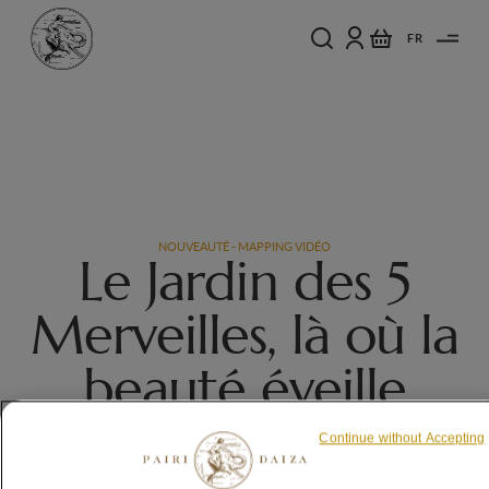
FR
NOUVEAUTÉ - MAPPING VIDÉO
Le Jardin des 5
Merveilles, là où la
beauté éveille
l’Amour
Continue without Accepting