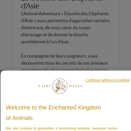
d'Asie
L’Animal Adventure « Douche des Eléphants
d’Asie » vous permettra d’approcher certains
d’entre eux, de vous saisir du tuyau
d’arrosage et de donner la douche
quotidienne à l’un d’eux.
En compagnie de leurs soigneurs, vous
découvrirez tous les secrets de ces animaux
exceptionnels et en apprendrez plus encore
sur les dangers qui les guettent dans leur
Continue without Accepting
milieu naturel ainsi que sur les programmes
mis en place par Pairi Daiza pour aider au
sauvetage de cette espèce.
Welcome to the Enchanted Kingdom
INFORMATIONS PRATIQUES
of Animals
Durée : 45 minutes
We use cookies to guarantee a functioning website, measure online