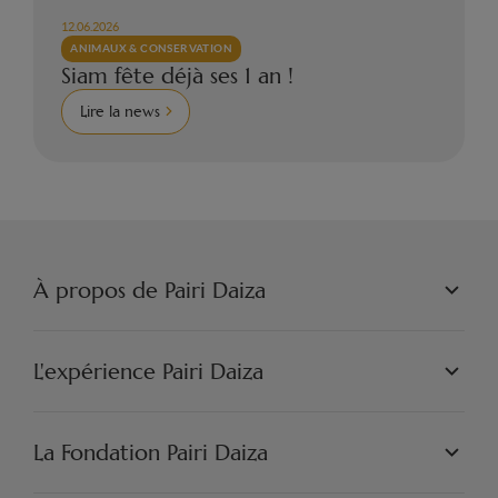
12.06.2026
ANIMAUX & CONSERVATION
Siam fête déjà ses 1 an !
Lire la news
À propos de Pairi Daiza
PAIRI DAIZA S.A.
PHILOSOPHIE
L'expérience Pairi Daiza
JOBS
PRESSE
LES MONDES
PARTENAIRES
PAIRI DAIZA EXPÉRIENCES
La Fondation Pairi Daiza
ARTISTIQUE
PAIRI DAIZA RESORT
FAQ
INSPIRATION & DÉCOUVERTES
FAQ EDENYA