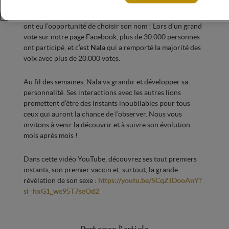
Un moment magique a également été offert à nos fans : ils
ont eu l’opportunité de choisir son nom ! Lors d’un grand
vote sur notre page Facebook, plus de 30.000 personnes
ont participé, et c’est
Nala
qui a remporté la majorité des
voix avec plus de 20.000 votes.
Au fil des semaines, Nala va grandir et développer sa
personnalité. Ses interactions avec les autres lions
promettent d’être des instants inoubliables pour tous
ceux qui auront la chance de l’observer. Nous vous
invitons à venir la découvrir et à suivre son évolution
mois après mois !
Dans cette vidéo YouTube, découvrez ses tout premiers
instants, son premier vaccin et, surtout, la grande
révélation de son sexe :
https://youtu.be/SCqZJDooAnY?
si=hxG1_we95T7seOd2