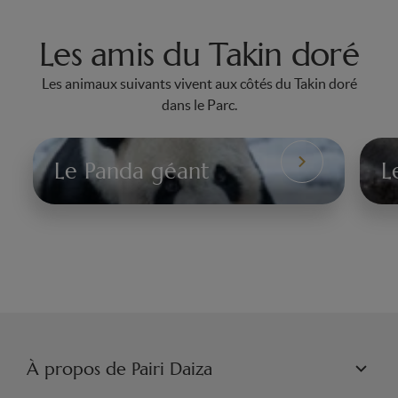
Les amis du Takin doré
Les animaux suivants vivent aux côtés du Takin doré
dans le Parc.
Le Panda géant
L
Le
Le
Panda
Ce
géant
du
Pè
Da
À propos de Pairi Daiza