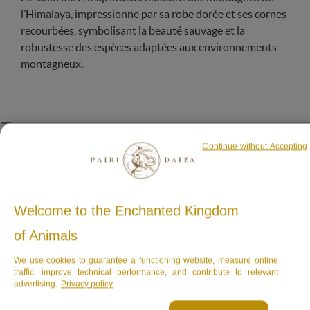
l’Himalaya, impressionne par sa robe dorée et ses cornes
recourbées, symbolisant la beauté sauvage et la
robustesse des espèces adaptées aux environnements
montagneux.
Un ruminant de la sous-
Continue without Accepting
famille des caprins
Il résiste au froid grâce à des poils imperméables
Welcome to the Enchanted Kingdom
of Animals
We use cookies to guarantee a functioning website, measure online
traffic, improve technical performance, and contribute to relevant
advertising.
Privacy policy