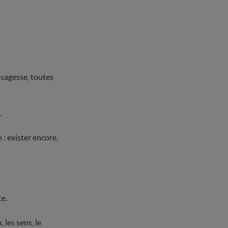
 sagesse, toutes
.
 : exister encore,
te.
 les sens, le