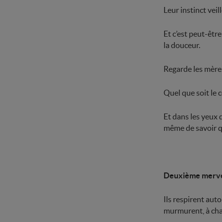
Leur instinct veil
Et c’est peut-être
la douceur.
Regarde les mères
Quel que soit le c
Et dans les yeux 
même de savoir qu
Deuxième merveill
Ils respirent auto
murmurent, à chaq