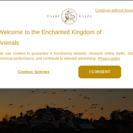
Continue without Acce
Welcome to the Enchanted Kingdom of
Animals
e use cookies to guarantee a functioning website, measure online traffic, im
echnical performance, and contribute to relevant advertising.
Privacy policy
Cookies Settings
I CONSENT