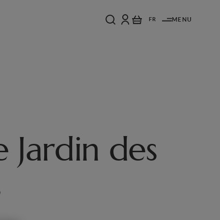
FR
MENU
e Jardin des
s