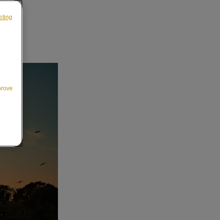
pting
prove