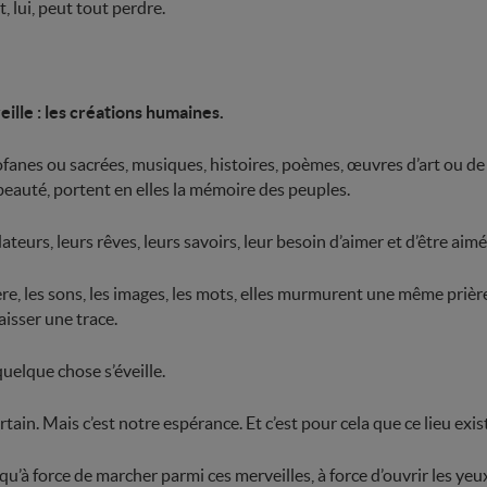
, lui, peut tout perdre.
lle : les créations humaines.
fanes ou sacrées, musiques, histoires, poèmes, œuvres d’art ou de
beauté, portent en elles la mémoire des peuples.
teurs, leurs rêves, leurs savoirs, leur besoin d’aimer et d’être aimé
ère, les sons, les images, les mots, elles murmurent une même prière
aisser une trace.
 quelque chose s’éveille.
rtain. Mais c’est notre espérance. Et c’est pour cela que ce lieu exis
 qu’à force de marcher parmi ces merveilles, à force d’ouvrir les yeux,