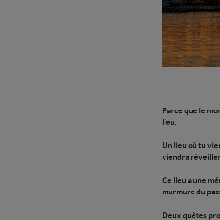
Parce que le mon
lieu.
Un lieu où tu vi
viendra réveiller
Ce lieu a une mém
murmure du pas
Deux quêtes prof