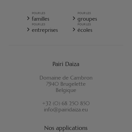
POLITIQUE GÉNÉRALE DE PROTECTION DES DONNÉES
PERSONNELLES
POUR LES
POUR LES
CONDITIONS GÉNÉRALES DE VENTE - RESORT
familles
groupes
POLITIQUE DE COOKIES
POUR LES
POUR LES
RÈGLEMENT D'ORDRE INTÉRIEUR
entreprises
écoles
ASSURANCE ANNULATION RESORT
FORMULAIRE DE RÉTRACTATION
Pairi Daiza
Domaine de Cambron
7940 Brugelette
Belgique
+32 (0) 68 250 850
info@pairidaiza.eu
Nos applications