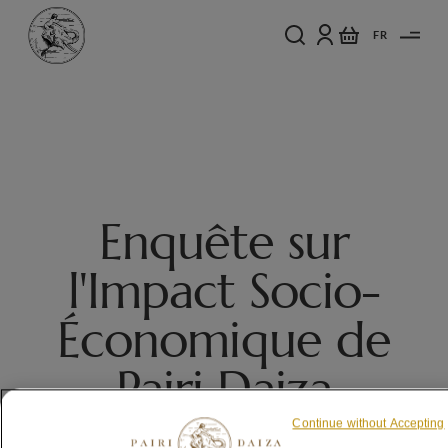
FR
Enquête sur
l'Impact Socio-
Économique de
Pairi Daiza
Continue without Accepting