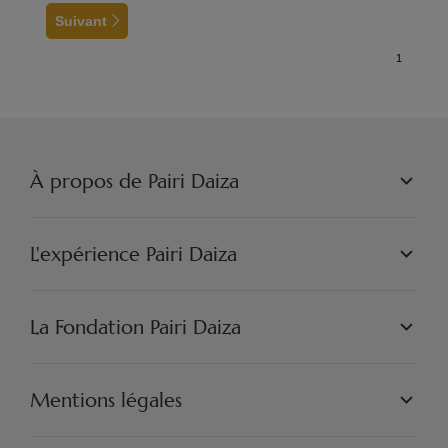
Suivant
À propos de Pairi Daiza
PAIRI DAIZA S.A.
PHILOSOPHIE
L'expérience Pairi Daiza
JOBS
PRESSE
LES MONDES
PARTENAIRES
PAIRI DAIZA EXPÉRIENCES
La Fondation Pairi Daiza
ARTISTIQUE
PAIRI DAIZA RESORT
FAQ
INSPIRATION & DÉCOUVERTES
FAQ EDENYA
NOTRE MISSION
NOS PROJETS
Mentions légales
ENGAGEZ-VOUS
CONDITIONS GÉNÉRALES DE VENTE